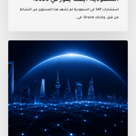
استشارات SAP في السعودية لم تشهد هذا المستوى من النشاط
من قبل. وكذلك Oracle. في…
رؤية
2030
تفرض
التحول
الرقمي
في
السعودية:
ما
يجب
على
كل
مؤسسة