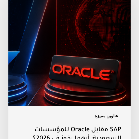
Oracle
للمؤسسات
السعودية:
أيهما
يفوز
في
2026؟
عناوين مميزة
SAP مقابل Oracle للمؤسسات
السعودية: أيهما يفوز في 2026؟